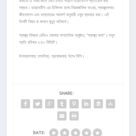
কমানো এ বিষয় গুলো মেনে চলতে পারলে ডায়াবেটিস প্রতিরোধ করা
সম্ভব। ডায়াবেটিস এর চিকিৎসা হলো-নিয়মমাফিক খাওয়া, স্বাস্থ্যসম্মত
জীবনযাপন এবং ডাক্তারের পরামর্শ অনুযায়ী ওষুধ ব্যবহার করা। এই
তিনটি নিয়ম না মানলে মৃত্যু অনিবার্য।
স্বাস্থ্য বিষয়ক রেডিও মেঘনার সাপ্তাহিক অনুষ্ঠান, “স্বাস্থ্য কথা”। শুনুন
প্রতি রবিবার ৫:৪০ মিনিটে।
উপস্থাপনায়: তাসপিয়া, প্রযোজনায়: উম্মে নিশি।
SHARE:
RATE: