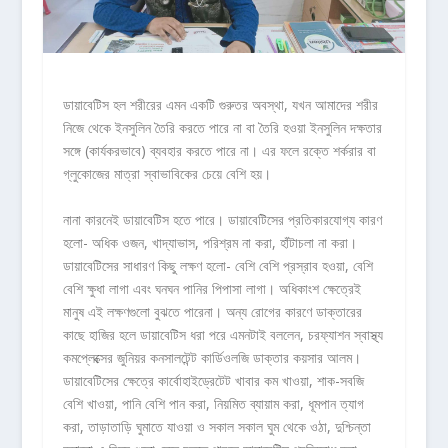
ডায়াবেটিস হল শরীরের এমন একটি গুরুতর অবস্থা, যখন আমাদের শরীর
নিজে থেকে ইনসুলিন তৈরি করতে পারে না বা তৈরি হওয়া ইনসুলিন দক্ষতার
সঙ্গে (কার্যকরভাবে) ব্যবহার করতে পারে না। এর ফলে রক্তে শর্করার বা
গ্লুকোজের মাত্রা স্বাভাবিকের চেয়ে বেশি হয়।
নানা কারনেই ডায়াবেটিস হতে পারে। ডায়াবেটিসের প্রতিকারযোগ্য কারণ
হলো- অধিক ওজন, খাদ্যাভাস, পরিশ্রম না করা, হাঁটাচলা না করা।
ডায়াবেটিসের সাধারণ কিছু লক্ষণ হলো- বেশি বেশি প্রস্রাব হওয়া, বেশি
বেশি ক্ষুধা লাগা এবং ঘনঘন পানির পিপাসা লাগা। অধিকাংশ ক্ষেত্রেই
মানুষ এই লক্ষণগুলো বুঝতে পারেনা। অন্য রোগের কারণে ডাক্তারের
কাছে হাজির হলে ডায়াবেটিস ধরা পরে এমনটাই বললেন, চরফ্যাশন স্বাস্থ্য
কমপ্লেক্সের জুনিয়র কনসালটেন্ট কার্ডিওলজি ডাক্তার কয়সার আলম।
ডায়াবেটিসের ক্ষেত্রে কার্বোহাইড্রেটেট খাবার কম খাওয়া, শাক-সবজি
বেশি খাওয়া, পানি বেশি পান করা, নিয়মিত ব্যায়াম করা, ধূমপান ত্যাগ
করা, তাড়াতাড়ি ঘুমাতে যাওয়া ও সকাল সকাল ঘুম থেকে ওঠা, দুশ্চিন্তা