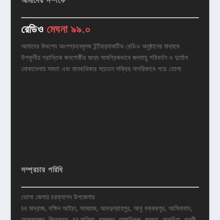
আমাদের সম্পর্কে
রেডিও
মেঘনা ৯৯.০
আমাদের উদ্দশ্যে অংশগ্রহনমূলক ইর্ন্ট্যার‌্যাকটিভ রেডিও অনুষ্ঠানের মাধ্যমে
উপকুলীয় প্রান্তিক জনগোষ্ঠীর মধ্যে সামগ্রিকভাবে জলবায়ু পরিবর্তন ও দুর্যোগ
মোকাবেলায় সমতা এবং মানবাধিকার সচেতন সক্রিয় নাগরিকত্ব গড়ে তোলা
সম্প্রচার পরিধি
ভোলা জেলার চরফ্যাশন উপজেলার
চর মাদ্রাজ, দক্ষিন আইচা, সামরাজ, আবদুল্রাহপুর, আবু বক্করপুর, আমিনাবাদ,
আসলামপুর, জিন্নাগড়, চর মানিকা, রসুলপুর, হাজারিগঞ্চ, মনপুরা, সাকুচিয়া, কলমী