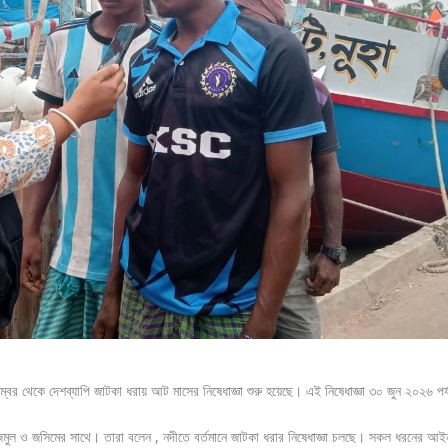
্বর থেকে দেশব্যাপি জাটকা ধরায় আট মাসের নিষেধাজ্ঞা শুরু হয়েছে। এই নিষেধাজ্ঞা ৩০ জুন ২০২৬ পর্
মুল ও জসিমের সাথে। তারা বলেন , নদীতে বর্তমানে জাটকা ধরার নিষেধাজ্ঞা চলছে। সকল ধরনের আই