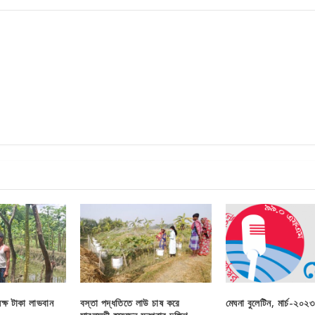
ক্ষ টাকা লাভবান
বস্তা পদ্ধতিতে লাউ চাষ করে
মেঘনা বুলেটিন, মার্চ-২০২৩