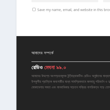
Save my name, email, and website in this bro
আমাদের সম্পর্কে
রেডিও
মেঘনা ৯৯.০
আমাদের উদ্দশ্যে অংশগ্রহনমূলক ইর্ন্ট্যার‌্যাকটিভ রেডিও অনুষ্ঠানের মাধ্যম
উপকুলীয় প্রান্তিক জনগোষ্ঠীর মধ্যে সামগ্রিকভাবে জলবায়ু পরিবর্তন ও দু
মোকাবেলায় সমতা এবং মানবাধিকার সচেতন সক্রিয় নাগরিকত্ব গড়ে তো