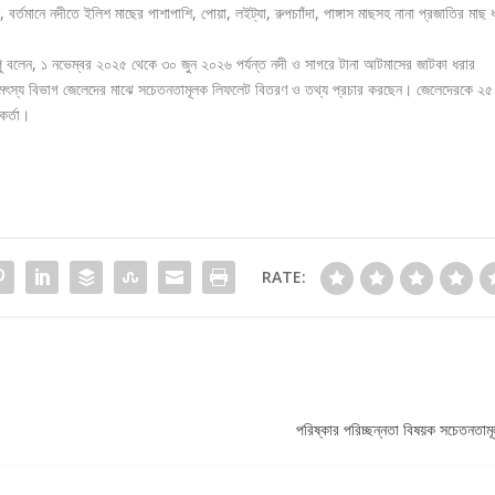
বর্তমানে নদীতে ইলিশ মাছের পাশাপাশি, পোয়া, লইট্যা, রুপচাাঁদা, পাঙ্গাস মাছসহ নানা প্রজাতির মাছ 
অপু বলেন, ১ নভেম্বর ২০২৫ থেকে ৩০ জুন ২০২৬ পর্যন্ত নদী ও সাগরে টানা আটমাসের জাটকা ধরার
া মৎস্য বিভাগ জেলেদের মাঝে সচেতনতামূলক লিফলেট বিতরণ ও তথ্য প্রচার করছেন। জেলেদেরকে ২৫
কর্তা।
RATE:
পরিষ্কার পরিচ্ছন্নতা বিষয়ক সচেতনত