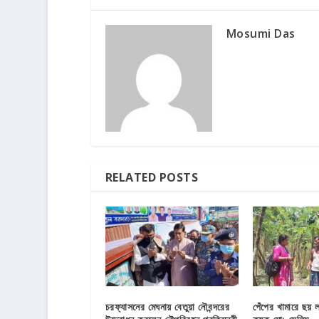
Mosumi Das
RELATED POSTS
চরফ্যাসনের মেঘনায় বেতুয়া নৌবন্দরের
পেঁপের খামারে ছয় ল