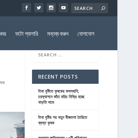
খবর
ফটো গ্যালারি
মন্তব্য করুন
যোগাযোগ
RECENT POSTS
েঘনা
টানা বৃষ্টিতে কৃষকের ফসলহানি,
চরফ্যাশনে কাঁচা মরিচ বিক্রি হচ্ছে
বাড়তি দামে
টানা বৃষ্টির পর নতুন বীজতলা তৈরিতে
ব্যস্ত কৃষক
মনপুরায় ক্ষতিগ্রস্ত ৬৫টি পরিবারের