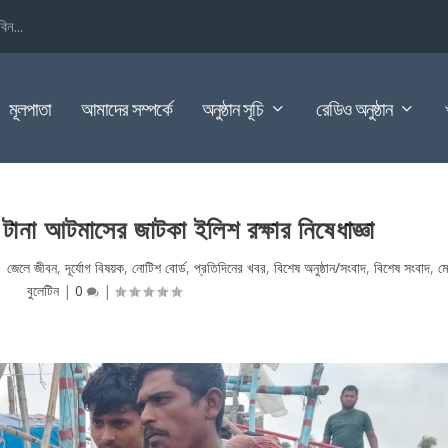
িন...
মূলপাতা
আমাদের সম্পর্কে
অনুষ্ঠান সূচি
রেডিও অনুষ্ঠান
টানা আটমাসের জাটকা ইলিশ রক্ষার নিষেধাজ্ঞা
|
জেলে জীবন
,
দূর্যোগ বিষয়ক
,
নোটিশ বোর্ড
,
প্রতিদিনের খবর
,
বিশেষ অনুষ্ঠান/সংবাদ
,
বিশেষ সংবাদ
,
ম
বুলেটিন
|
0
|