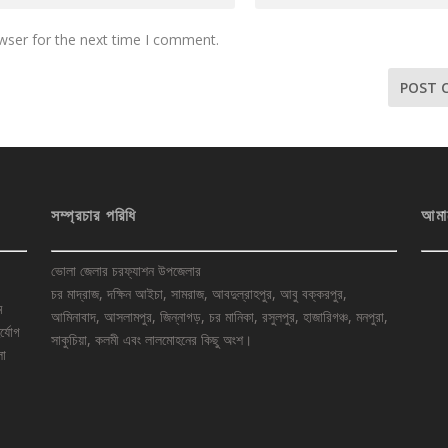
wser for the next time I comment.
সম্প্রচার পরিধি
আমা
ভোলা জেলার চরফ্যাশন উপজেলার
চর মাদ্রাজ, দক্ষিন আইচা, সামরাজ, আবদুল্রাহপুর, আবু বক্করপুর,
ে
আমিনাবাদ, আসলামপুর, জিন্নাগড়, চর মানিকা, রসুলপুর, হাজারিগঞ্চ, মনপুরা,
র্যোগ
সাকুচিয়া, কলমী এবং লালমোহনের কিছু অংশ।
লা