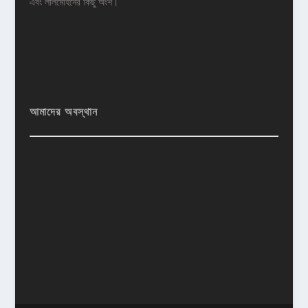
এবং লালমোহনের কিছু অংশ।
আমাদের অবস্থান