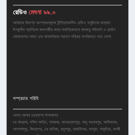
রেডিও
মেঘনা ৯৯.০
আমাদের উদ্দশ্যে অংশগ্রহনমূলক ইর্ন্ট্যার‌্যাকটিভ রেডিও অনুষ্ঠানের মাধ্যমে
উপকুলীয় প্রান্তিক জনগোষ্ঠীর মধ্যে সামগ্রিকভাবে জলবায়ু পরিবর্তন ও দুর্যোগ
মোকাবেলায় সমতা এবং মানবাধিকার সচেতন সক্রিয় নাগরিকত্ব গড়ে তোলা
সম্প্রচার পরিধি
ভোলা জেলার চরফ্যাশন উপজেলার
চর মাদ্রাজ, দক্ষিন আইচা, সামরাজ, আবদুল্রাহপুর, আবু বক্করপুর, আমিনাবাদ,
আসলামপুর, জিন্নাগড়, চর মানিকা, রসুলপুর, হাজারিগঞ্চ, মনপুরা, সাকুচিয়া, কলমী