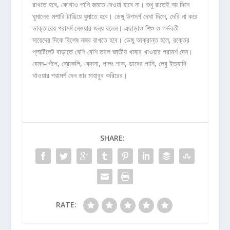
রাখতে হবে, কোথাও পানি জমতে দেওয়া যাবে না। শুধু রাতেই নয় দিনে
ঘুমালেও মশারি টাঙিয়ে ঘুমাতে হবে। ডেঙ্গু উপসর্গ দেখা দিলে, দেরি না করে
ডাক্তারের পরামর্ম নেওয়ার জন্য বলেন। এছাড়াও শিশু ও গর্ভবতী
মায়েদের দিকে বিশেষ নজর রাখতে হবে। ডেঙ্গু আক্রান্ত হলে, রক্তের
প্লাটিলেট বাড়াতে বেশি বেশি তরল জাতীয় খাবার খাওয়ার পরামর্শ দেন।
যেমন-পেঁপে, ব্রোকলি, বেদানা, পালং শাক, ডাবের পানি, লেবু ইত্যাদি
খাওয়ার পরামর্শ দেন ডাঃ মাহাবুব করিরের।
SHARE:
RATE: