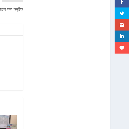
োচনা সভা অনুষ্ঠিত