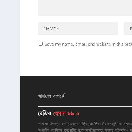
Save my name, email, and website in this bro
আমাদের সম্পর্কে
রেডিও
মেঘনা ৯৯.০
আমাদের উদ্দশ্যে অংশগ্রহনমূলক ইর্ন্ট্যার‌্যাকটিভ রেডিও অনুষ্ঠানের মাধ্যম
উপকুলীয় প্রান্তিক জনগোষ্ঠীর মধ্যে সামগ্রিকভাবে জলবায়ু পরিবর্তন ও দু