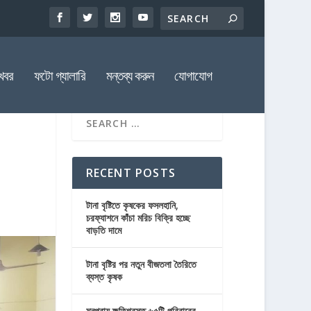
খবর
ফটো গ্যালারি
মন্তব্য করুন
যোগাযোগ
RECENT POSTS
টানা বৃষ্টিতে কৃষকের ফসলহানি,
চরফ্যাশনে কাঁচা মরিচ বিক্রি হচ্ছে
বাড়তি দামে
টানা বৃষ্টির পর নতুন বীজতলা তৈরিতে
ব্যস্ত কৃষক
মনপুরায় ক্ষতিগ্রস্ত ৬৫টি পরিবারের