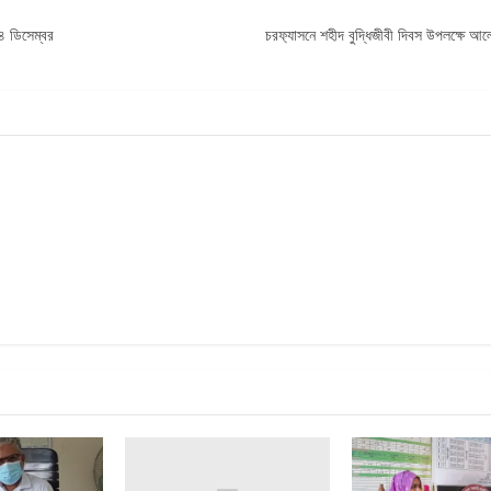
১৪ ডিসেম্বর
চরফ‍্যাসনে শহীদ বুদ্ধিজীবী দিবস উপলক্ষে আল