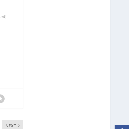
।
। সেই
NEXT