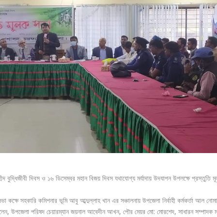
বুদ্ধিজীবী দিবস ও ১৬ ডিসেম্বর মহান বিজয় দিবস যথাযোগ্য মর্যাদায় উদযাপন উপলক্ষে প্রস্তুতি ম
 কক্ষে সহকারি কমিশনার ভূমি আবু আব্দুল্লাহ খান এর সঞ্চালনায় উপজেলা নির্বাহী কর্মকর্তা আল নোম
িলেন, উপজেলা পরিষদ চেয়ারম্যান জয়নাল আবেদীন আখন, পৌর মেয়র মো: মোরশেদ, সাধারন সম্পাদক ম