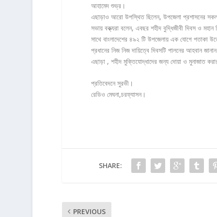
আহামেদ শুভ্র।
এছাড়াও আরো উপস্থিত ছিলেন, উপজেলা প্রশাসনের সকল দপ্তরের
সভায় বক্ত্যরা বলেন, এবছর শহীদ বুদ্ধিজীবী দিবস ও মহান 
সাথে বাংলাদেশের ৪৯২ টি উপজেলায় এক যোগে পতাকা উত্ত
প্রধানের নিজ নিজ দায়িত্বে দিবসটি পালনের আহবান জানা
এছাড়া , শহীদ মুক্তিযোদ্ধাদের জন্য দোয়া ও মুনাজাত করার
প্রতিবেদনে সুরভী।
রেডিও মেঘনা,চরফ্যাসন।
SHARE:
PREVIOUS