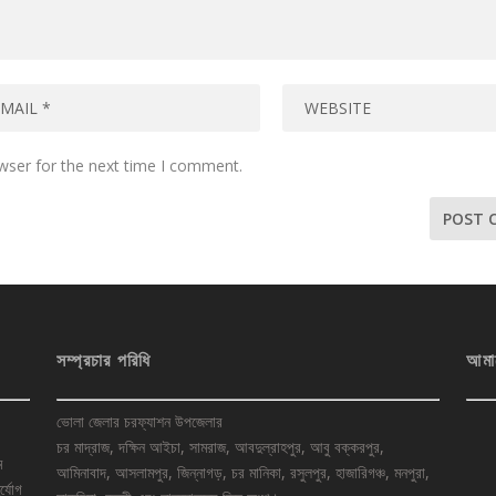
wser for the next time I comment.
সম্প্রচার পরিধি
আমা
ভোলা জেলার চরফ্যাশন উপজেলার
চর মাদ্রাজ, দক্ষিন আইচা, সামরাজ, আবদুল্রাহপুর, আবু বক্করপুর,
ে
আমিনাবাদ, আসলামপুর, জিন্নাগড়, চর মানিকা, রসুলপুর, হাজারিগঞ্চ, মনপুরা,
র্যোগ